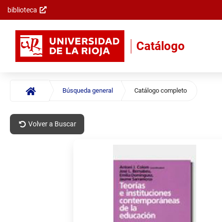
biblioteca
Saltar al
contenido
principal
Catálogo
Documento
Búsqueda general
Catálogo completo
Búsqueda
general:
Volver a Buscar
Opciones
Navegación
Documento
de
por
navegación
número
de
registros