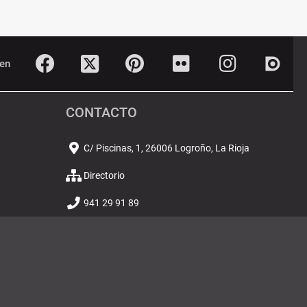
Twitter
Dialn
Facebook
Pinterest
Flickr
Instagram
en
CONTACTO
C/ Piscinas, 1, 26006 Logroño, La Rioja
Directorio
941 29 91 89