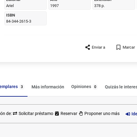
Ariel
1997
378 p.
ISBN
84-344-2615-3
Enviar a
Marcar
jemplares
Opiniones
Más información
Quizás le intere
3
0
ión de:
Solicitar préstamo
Reservar
Proponer uno más
Id