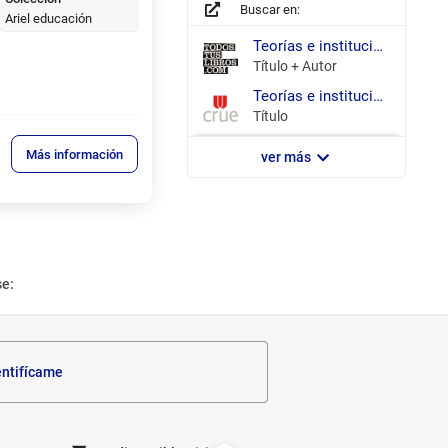
Buscar en:
Ariel educación
todostuslibros.com
Teorías e instituciones contemporáneas de la educación /
Título + Autor
REBIUN
Teorías e instituciones contemporáneas de la educación /
Título
Más información
ver más
se:
entifícame
Filtrar los