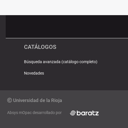
Pié
Redes
de
sociales
página
CATÁLOGOS
Búsqueda avanzada (catálogo completo)
Novedades
Copyright
Universidad de la Rioja
Absys mOpac desarrollado por