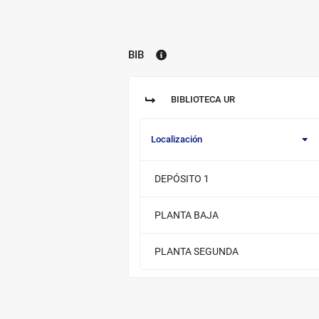
BIB
Biblioteca:
BIBLIOTECA UR
Sucursal:
Localización
Información
DEPÓSITO 1
de
los
ejemplares
PLANTA BAJA
disponibles
PLANTA SEGUNDA