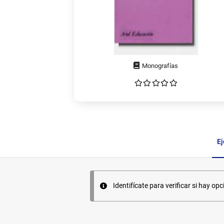
Tipo
de
documento
E
Ejemplares
Identifícate para verificar si hay opc