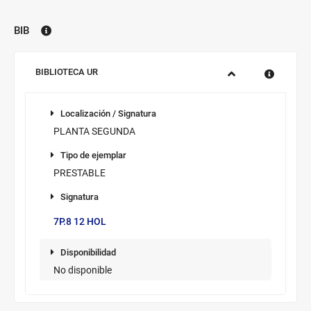
por
disponibilidad.
BIB
Biblioteca:
Sucursal:
BIBLIOTECA UR
Información
Localización
de
Localización / Signatura
los
PLANTA SEGUNDA
ejemplares
Tipo de
disponibles
Tipo de ejemplar
ejemplar
PRESTABLE
Signatura
Signatura/sup.
7P.8 12 HOL
Disponibilidad
Disponibilidad
No disponible
Novedad/Enlaces
Multimedia