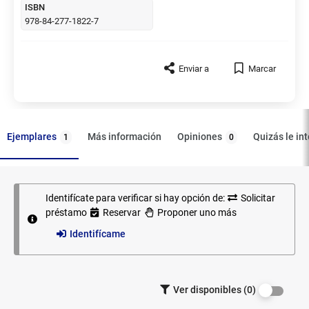
ISBN
978-84-277-1822-7
Enviar a
Marcar
Ejemplares
Opiniones
Más información
Quizás le in
1
0
Identifícate para verificar si hay opción de:
Solicitar
Ejemplares
préstamo
Reservar
Proponer uno más
Identifícame
Filtrar los
Ver disponibles (0)
ejemplares