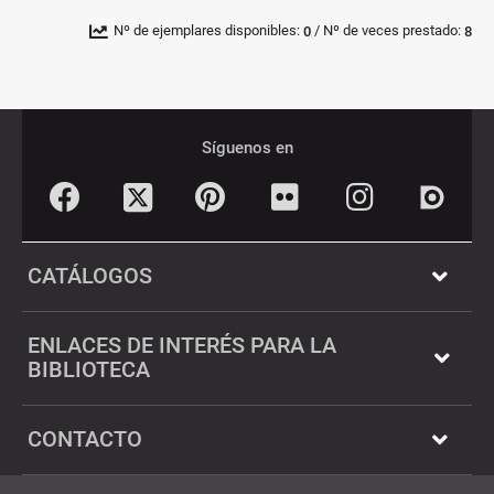
/
Nº de ejemplares disponibles:
Nº de veces prestado:
0
8
Pié
Redes
de
sociales
Síguenos en
página
Facebook
Pinterest
Flickr
Instagram
Twitter
Dialnet
CATÁLOGOS
ENLACES DE INTERÉS PARA LA
BIBLIOTECA
CONTACTO