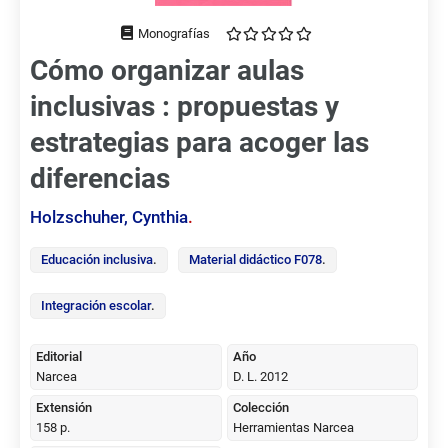
Tipo
de
Cómo organizar aulas
documento
inclusivas : propuestas y
estrategias para acoger las
diferencias
Holzschuher, Cynthia
.
Educación inclusiva
.
Material didáctico F078
.
Integración escolar
.
Editorial
Año
Narcea
D. L. 2012
Extensión
Colección
158 p.
Herramientas Narcea