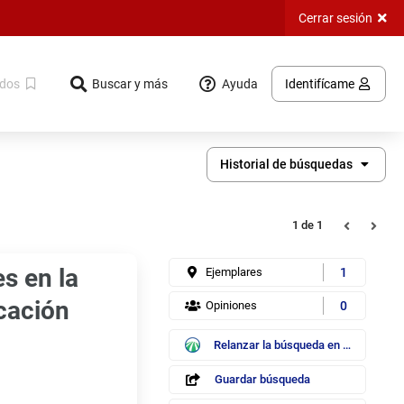
Cerrar sesión
Ayuda
dos
Buscar y más
Identifícame
Historial de búsquedas
Registro
Registros
1
de 1
es en la
Ejemplares
1
cación
Opiniones
0
Ebsco /
Relanzar la búsqueda en
EDS
Guardar
búsqueda
Guardar búsqueda