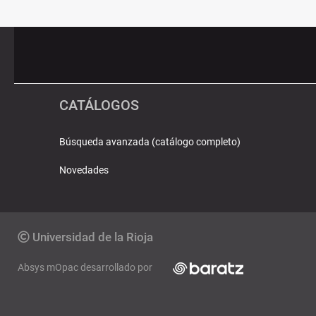
Pié
Redes
de
sociales
página
CATÁLOGOS
Búsqueda avanzada (catálogo completo)
Novedades
Copyright
Universidad de la Rioja
Absys mOpac desarrollado por