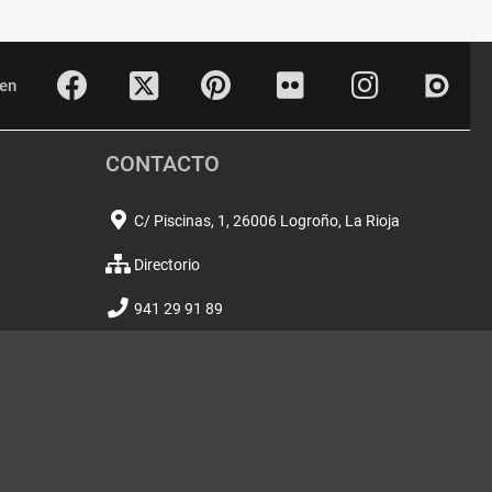
Twitter
Dialn
Facebook
Pinterest
Flickr
Instagram
en
CONTACTO
C/ Piscinas, 1, 26006 Logroño, La Rioja
Directorio
941 29 91 89