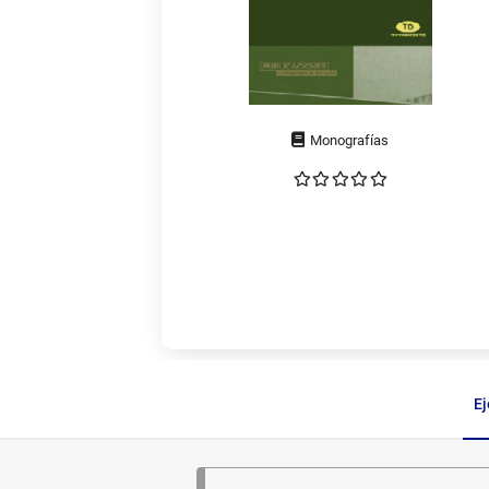
Tipo
de
documento
E