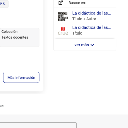
Buscar en:
P.5
.
todostuslibros.com
La didáctica de las ciencias sociales en la formación del profesorado de educación infantil / Tonda Monllor, Emilia Mª.
Título + Autor
REBIUN
La didáctica de las ciencias sociales en la formación del profesorado de educación infantil /
Colección
Título
Textos docentes
ver más
Más información
se: