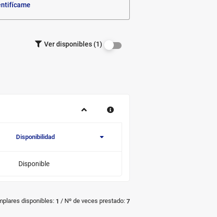
entifícame
Filtrar los
Ver disponibles (1)
ejemplares
por
disponibilidad.
Disponibilidad
Novedad/Enlaces
Multimedia
Disponible
/
mplares disponibles:
Nº de veces prestado:
1
7