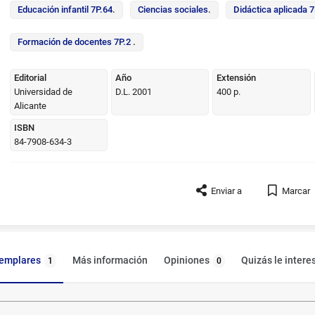
Educación infantil 7P.64
.
Ciencias sociales
.
Didáctica aplicada 7
Formación de docentes 7P.2
.
Editorial
Año
Extensión
Universidad de
D.L. 2001
400 p.
Alicante
ISBN
84-7908-634-3
Enviar a
Marcar
jemplares
Opiniones
Más información
Quizás le intere
1
0