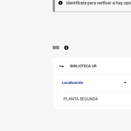
Ejemplares
Identifícate para verificar si hay opc
BIB
Biblioteca:
BIBLIOTECA UR
Sucursal:
Localización
Información
PLANTA SEGUNDA
de
los
ejemplares
disponibles