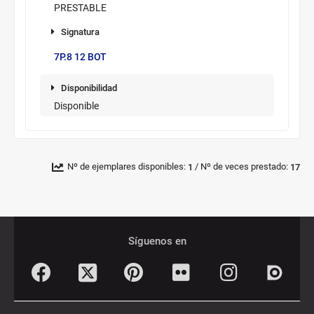
PRESTABLE
Signatura
7P.8 12 BOT
Disponibilidad
Disponible
/
Nº de ejemplares disponibles:
Nº de veces prestado:
1
17
Pié
Redes
de
sociales
Síguenos en
página
Facebook
Pinterest
Flickr
Instagram
Twitter
Dialnet