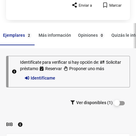
Enviar a
Marcar
Ejemplares
Opiniones
Más información
Quizás le in
2
0
Identifícate para verificar si hay opción de:
Solicitar
Ejemplares
préstamo
Reservar
Proponer uno más
Identifícame
Filtrar los
Ver disponibles (1)
ejemplares
por
disponibilidad.
BIB
Biblioteca: