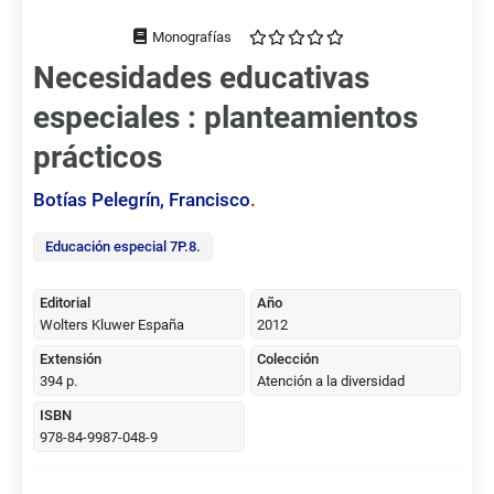
Tipo
de
Necesidades educativas
documento
especiales : planteamientos
prácticos
Botías Pelegrín, Francisco
.
Educación especial 7P.8
.
Editorial
Año
Wolters Kluwer España
2012
Extensión
Colección
394 p.
Atención a la diversidad
ISBN
978-84-9987-048-9