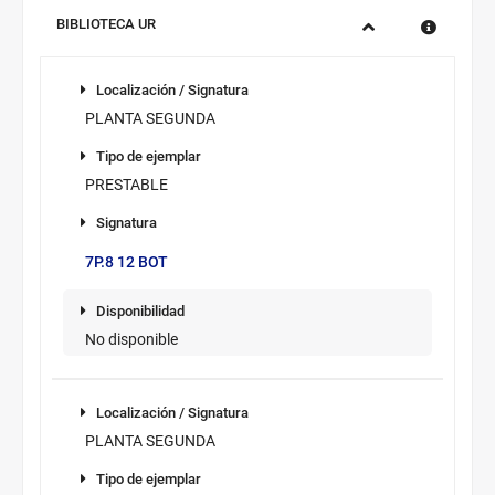
Sucursal:
BIBLIOTECA UR
Información
Localización
de
Localización / Signatura
los
PLANTA SEGUNDA
ejemplares
Tipo de
disponibles
Tipo de ejemplar
ejemplar
PRESTABLE
Signatura
Signatura/sup.
7P.8 12 BOT
Disponibilidad
Disponibilidad
No disponible
Novedad/Enlaces
Multimedia
Localización / Signatura
PLANTA SEGUNDA
Tipo de ejemplar