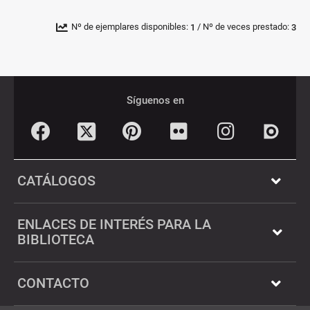
/
Nº de ejemplares disponibles:
Nº de veces prestado:
1
3
Pié
Redes
de
sociales
Síguenos en
página
Facebook
Pinterest
Flickr
Instagram
Twitter
Dialnet
CATÁLOGOS
ENLACES DE INTERÉS PARA LA
BIBLIOTECA
CONTACTO