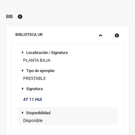
por
disponibilidad.
BIB
Biblioteca:
Sucursal:
BIBLIOTECA UR
Información
Localización
de
Localización / Signatura
los
PLANTA BAJA
ejemplares
Tipo de
disponibles
Tipo de ejemplar
ejemplar
PRESTABLE
Signatura
Signatura/sup.
4T 11 HUI
Disponibilidad
Disponibilidad
Disponible
Novedad/Enlaces
Multimedia