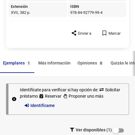
Extensión
ISBN
XVII, 382 p.
978-84-92779-99-4
Enviar a
Marcar
Ejemplares
Opiniones
Más información
Quizás le in
1
0
Identifícate para verificar si hay opción de:
Solicitar
Ejemplares
préstamo
Reservar
Proponer uno más
Identifícame
Filtrar los
Ver disponibles (1)
ejemplares