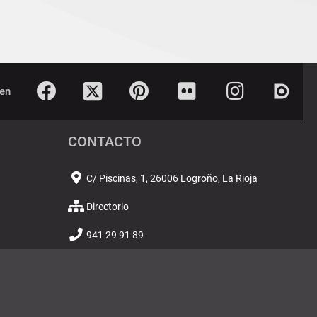
Twitter
Dialn
Facebook
Pinterest
Flickr
Instagram
en
CONTACTO
C/ Piscinas, 1, 26006 Logroño, La Rioja
Directorio
941 29 91 89