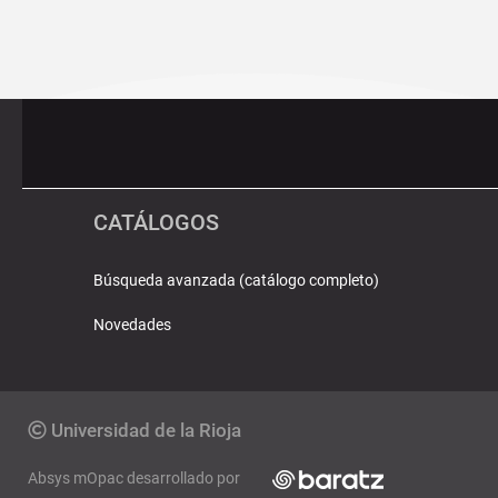
Pié
Redes
de
sociales
página
CATÁLOGOS
Búsqueda avanzada (catálogo completo)
Novedades
Copyright
Universidad de la Rioja
Absys mOpac desarrollado por