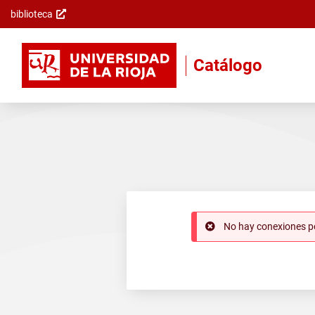
biblioteca
Saltar al
contenido
principal
Catálogo
No hay conexiones p