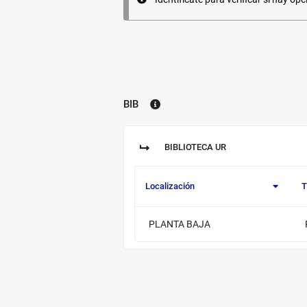
BIB
Biblioteca:
BIBLIOTECA UR
Sucursal:
Localización
T
Información
PLANTA BAJA
de
los
ejemplares
disponibles