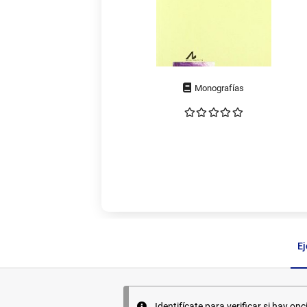
Tipo
de
documento
E
Ejemplares
Identifícate para verificar si hay opc