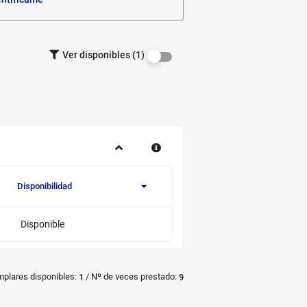
Filtrar los
Ver disponibles (1)
ejemplares
por
disponibilidad.
Disponibilidad
Novedad/Enlaces
Multimedia
Disponible
/
mplares disponibles:
Nº de veces prestado:
1
9