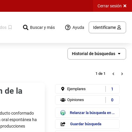
Cerrar sesión
Ayuda
dos
Buscar y más
Identifícame
Historial de búsquedas
Registro
Registros
1
de 1
n de la
Ejemplares
1
Opiniones
0
Ebsco /
Relanzar la búsqueda en
EDS
producto conformado
Guardar
la oral espontánea ha
búsqueda
Guardar búsqueda
s producciones