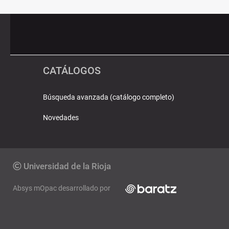
Pié
Redes
de
sociales
página
CATÁLOGOS
Búsqueda avanzada (catálogo completo)
Novedades
Copyright
Universidad de la Rioja
Absys mOpac desarrollado por