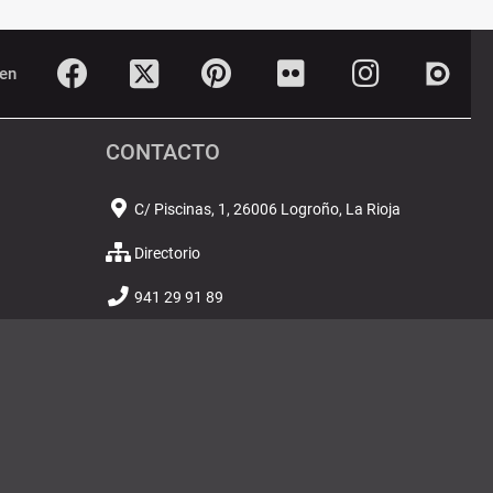
Twitter
Dialn
Facebook
Pinterest
Flickr
Instagram
en
CONTACTO
C/ Piscinas, 1, 26006 Logroño, La Rioja
Directorio
941 29 91 89