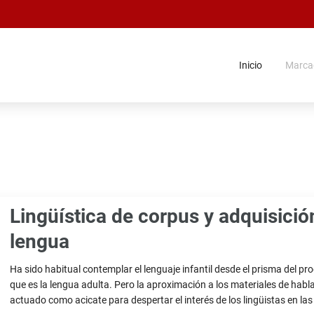
Inicio
Marca
Lingüística de corpus y adquisició
lengua
Sumario,
Ha sido habitual contemplar el lenguaje infantil desde el prisma del 
etc.
que es la lengua adulta. Pero la aproximación a los materiales de hab
actuado como acicate para despertar el interés de los lingüistas en la