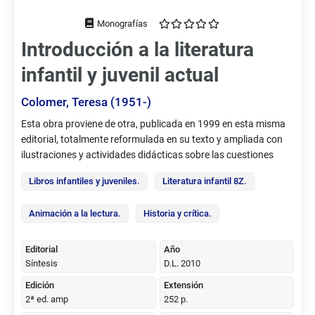
Tipo
de
Introducción a la literatura
documento
infantil y juvenil actual
Colomer, Teresa (1951-)
Sumario,
Esta obra proviene de otra, publicada en 1999 en esta misma
etc.
editorial, totalmente reformulada en su texto y ampliada con
ilustraciones y actividades didácticas sobre las cuestiones
tratadas. Responde a cuatro preguntas fundamentales sobre
Libros infantiles y juveniles.
Literatura infantil 8Z.
la literatura infantil y juvenil, debidamente divididas por
capítulos: ¿Para qué sirven esos libros dirigidos a la infancia y
Animación a la lectura.
Historia y crítica.
la adolescencia? ¿Cómo facilitar su lectura? ¿Cómo es la
literatura infantil y juvenil, tanto la ya clásica, como la actual?
¿Cómo elegir los libros más adecuados entre la gran oferta
Editorial
Año
existente? Estudiantes de las carreras educativas, maestros,
Síntesis
D.L. 2010
bibliotecarios, animadores culturales, autores y, por supuesto,
Edición
Extensión
los padres hallarán aquí una información útil para iniciar a las
2ª ed. amp
252 p.
nuevas generaciones en el diálogo cultural que ofrece la