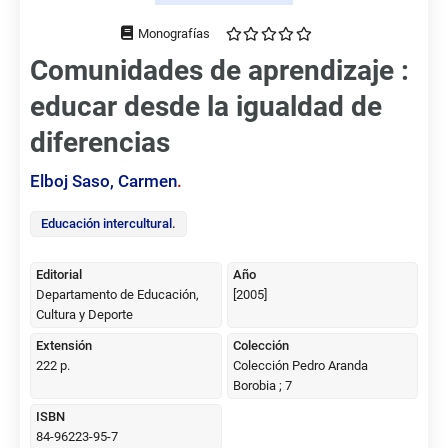
Tipo
de
Comunidades de aprendizaje :
documento
educar desde la igualdad de
diferencias
Elboj Saso, Carmen
.
Educación intercultural
.
Editorial
Año
Departamento de Educación,
[2005]
Cultura y Deporte
Extensión
Colección
222 p.
Colección Pedro Aranda
Borobia ; 7
ISBN
84-96223-95-7