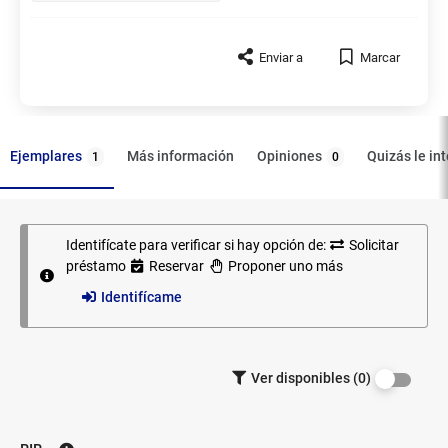
Enviar a
Marcar
Ejemplares
Opiniones
Más información
Quizás le in
1
0
Identifícate para verificar si hay opción de:
Solicitar
Ejemplares
préstamo
Reservar
Proponer uno más
Identifícame
Filtrar los
Ver disponibles (0)
ejemplares
por
disponibilidad.