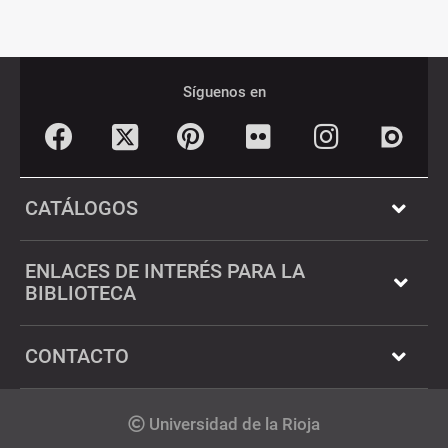
Pié
Redes
de
sociales
Síguenos en
página
Facebook
Pinterest
Flickr
Instagram
Twitter
Dialnet
CATÁLOGOS
ENLACES DE INTERÉS PARA LA
BIBLIOTECA
CONTACTO
Copyright
Universidad de la Rioja