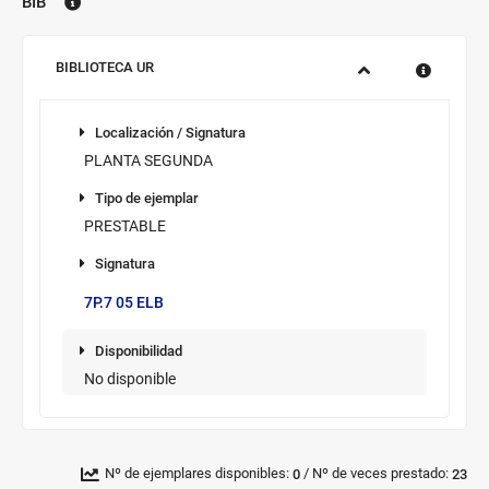
BIB
Biblioteca:
Sucursal:
BIBLIOTECA UR
Información
Localización
de
Localización / Signatura
los
PLANTA SEGUNDA
ejemplares
Tipo de
disponibles
Tipo de ejemplar
ejemplar
PRESTABLE
Signatura
Signatura/sup.
7P.7 05 ELB
Disponibilidad
Disponibilidad
No disponible
Novedad/Enlaces
Multimedia
/
Nº de ejemplares disponibles:
Nº de veces prestado:
0
23