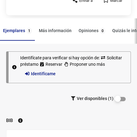
Enviar a
Marcar
Ejemplares
Opiniones
Más información
Quizás le in
1
0
Identifícate para verificar si hay opción de:
Solicitar
Ejemplares
préstamo
Reservar
Proponer uno más
Identifícame
Filtrar los
Ver disponibles (1)
ejemplares
por
disponibilidad.
BIB
Biblioteca: