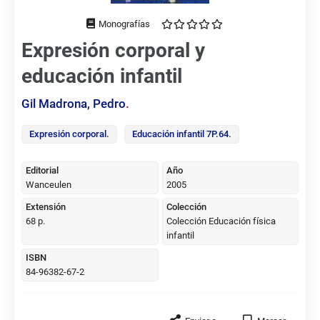
Tipo
de
Expresión corporal y
documento
educación infantil
Gil Madrona, Pedro
.
Expresión corporal
.
Educación infantil 7P.64
.
Editorial
Año
Wanceulen
2005
Extensión
Colección
68 p.
Colección Educación física
infantil
ISBN
84-96382-67-2