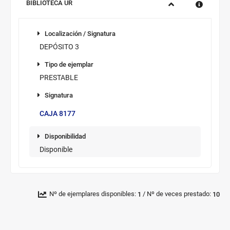
Sucursal:
BIBLIOTECA UR
Información
Localización
de
Localización / Signatura
los
DEPÓSITO 3
ejemplares
Tipo de
disponibles
Tipo de ejemplar
ejemplar
PRESTABLE
Signatura
Signatura/sup.
CAJA 8177
Disponibilidad
Disponibilidad
Disponible
Novedad/Enlaces
Multimedia
/
Nº de ejemplares disponibles:
Nº de veces prestado:
1
10