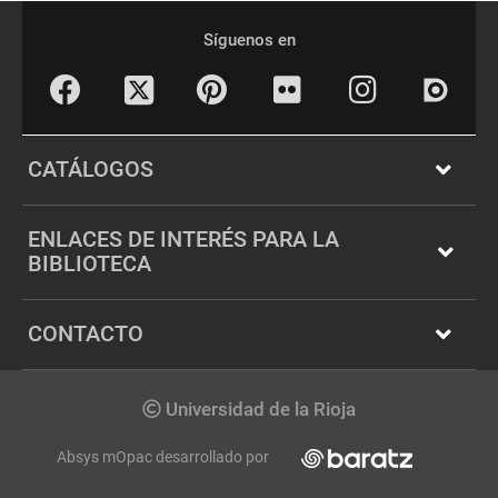
Pié
Redes
de
sociales
Síguenos en
página
Facebook
Pinterest
Flickr
Instagram
Twitter
Dialnet
CATÁLOGOS
ENLACES DE INTERÉS PARA LA
BIBLIOTECA
CONTACTO
Copyright
Universidad de la Rioja
Absys mOpac desarrollado por