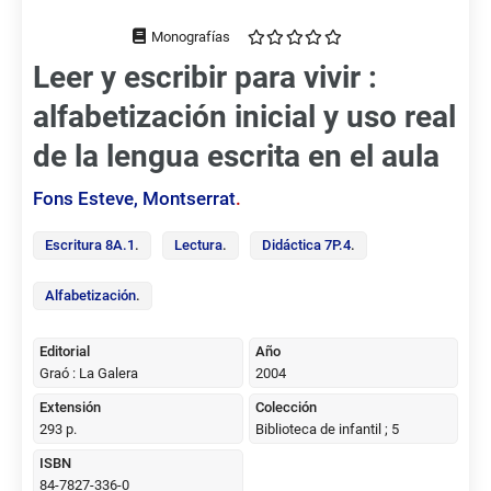
Tipo
de
Leer y escribir para vivir :
documento
alfabetización inicial y uso real
de la lengua escrita en el aula
Fons Esteve, Montserrat
.
Escritura 8A.1
.
Lectura
.
Didáctica 7P.4
.
Alfabetización
.
Editorial
Año
Graó : La Galera
2004
Extensión
Colección
293 p.
Biblioteca de infantil ; 5
ISBN
84-7827-336-0