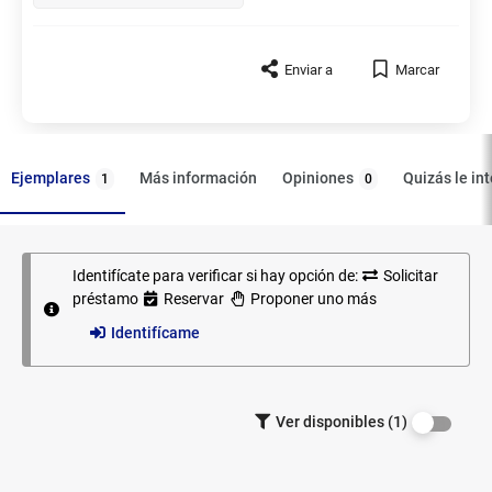
Enviar a
Marcar
Ejemplares
Opiniones
Más información
Quizás le in
1
0
Identifícate para verificar si hay opción de:
Solicitar
Ejemplares
préstamo
Reservar
Proponer uno más
Identifícame
Filtrar los
Ver disponibles (1)
ejemplares
por
disponibilidad.