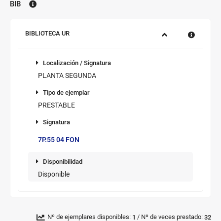
BIB
Biblioteca:
Sucursal:
BIBLIOTECA UR
Información
Localización
de
Localización / Signatura
los
PLANTA SEGUNDA
ejemplares
Tipo de
disponibles
Tipo de ejemplar
ejemplar
PRESTABLE
Signatura
Signatura/sup.
7P.55 04 FON
Disponibilidad
Disponibilidad
Disponible
Novedad/Enlaces
Multimedia
/
Nº de ejemplares disponibles:
Nº de veces prestado:
1
32