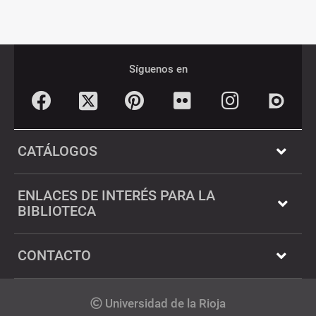
Pié
Redes
de
sociales
Síguenos en
página
Facebook
Pinterest
Flickr
Instagram
Twitter
Dialnet
CATÁLOGOS
ENLACES DE INTERÉS PARA LA
BIBLIOTECA
CONTACTO
Copyright
Universidad de la Rioja