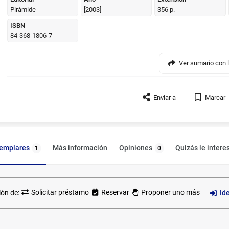
Pirámide
[2003]
356 p.
ISBN
84-368-1806-7
Enviar a
Marcar
jemplares
Opiniones
Más información
Quizás le intere
1
0
ión de:
Solicitar préstamo
Reservar
Proponer uno más
Id