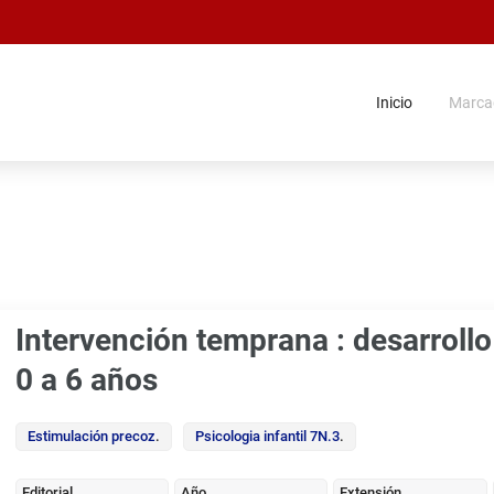
Inicio
Marca
Intervención temprana : desarroll
0 a 6 años
Estimulación precoz
.
Psicologia infantil 7N.3
.
Editorial
Año
Extensión