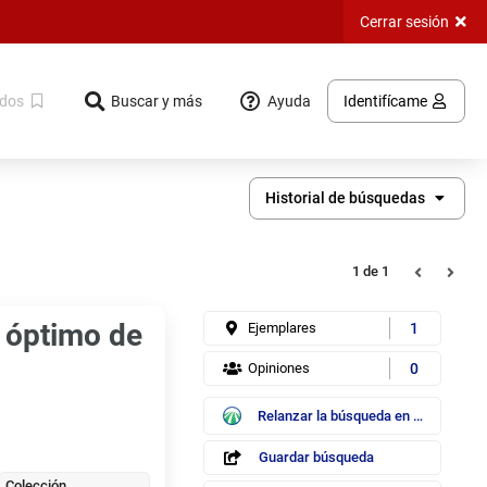
Cerrar sesión
Ayuda
dos
Buscar y más
Identifícame
Historial de búsquedas
Registro
Registros
1
de 1
o óptimo de
Ejemplares
1
Opiniones
0
Ebsco /
Relanzar la búsqueda en
EDS
Guardar
búsqueda
Guardar búsqueda
Colección