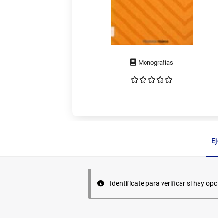
Tipo
de
documento
E
Ejemplares
Identifícate para verificar si hay opc