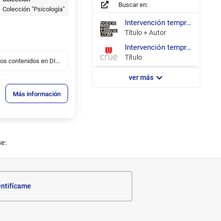
Buscar en:
Colección "Psicología"
todostuslibros.com
Intervención temprana
Título + Autor
REBIUN
Intervención temprana
Título
Ver sumario con los contenidos en DIALNET
ver más
Más información
se:
entifícame
Filtrar los