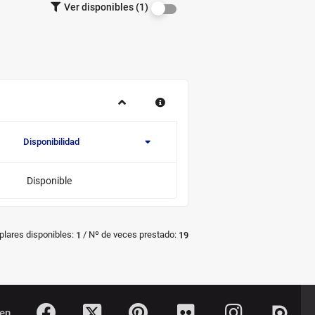
Ver disponibles (1)
ejemplares
por
disponibilidad.
Disponibilidad
Novedad/Enlaces
Multimedia
Disponible
/
plares disponibles:
Nº de veces prestado:
1
19
Twitter
Dialn
Facebook
Pinterest
Flickr
Instagram
en