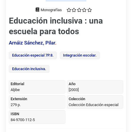
Tipo
de
Educación inclusiva : una
documento
escuela para todos
Arnáiz Sánchez, Pilar
.
Educación especial 7P.8
.
Integración escolar
.
Educación inclusiva
.
Editorial
Año
Aljibe
[2003]
Extensión
Colección
279 p.
Colección Educación especial
ISBN
84-9700-112-5