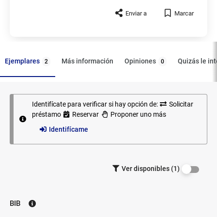
Enviar a
Marcar
Ejemplares
Opiniones
Más información
Quizás le in
2
0
Identifícate para verificar si hay opción de:
Solicitar
Ejemplares
préstamo
Reservar
Proponer uno más
Identifícame
Filtrar los
Ver disponibles (1)
ejemplares
por
disponibilidad.
BIB
Biblioteca: