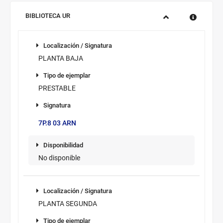
Sucursal:
BIBLIOTECA UR
Información
Localización
de
Localización / Signatura
los
PLANTA BAJA
ejemplares
Tipo de
disponibles
Tipo de ejemplar
ejemplar
PRESTABLE
Signatura
Signatura/sup.
7P.8 03 ARN
Disponibilidad
Disponibilidad
No disponible
Novedad/Enlaces
Multimedia
Localización / Signatura
PLANTA SEGUNDA
Tipo de ejemplar