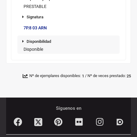
PRESTABLE
Signatura
7P.8 03 ARN
Disponibilidad
Disponible
/
Nº de ejemplares disponibles:
Nº de veces prestado:
1
25
Pié
Redes
de
sociales
Síguenos en
página
Facebook
Pinterest
Flickr
Instagram
Twitter
Dialnet