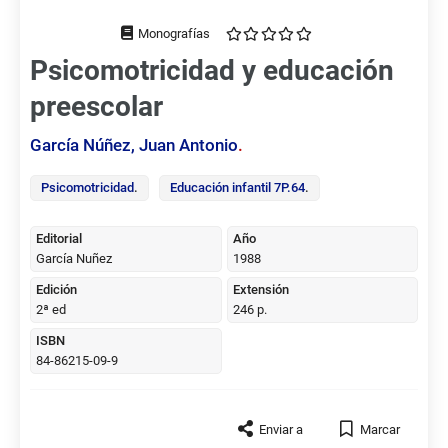
Tipo
de
Psicomotricidad y educación
documento
preescolar
García Núñez, Juan Antonio
.
Psicomotricidad
.
Educación infantil 7P.64
.
Editorial
Año
García Nuñez
1988
Edición
Extensión
2ª ed
246 p.
ISBN
84-86215-09-9
Enviar a
Marcar