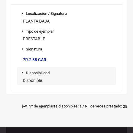
Información
Localización
de
Localización / Signatura
los
PLANTA BAJA
ejemplares
Tipo de
disponibles
Tipo de ejemplar
ejemplar
PRESTABLE
Signatura
Signatura/sup.
7R.2 88 GAR
Disponibilidad
Disponibilidad
Disponible
Novedad/Enlaces
Multimedia
/
Nº de ejemplares disponibles:
Nº de veces prestado:
1
25
Pié
Redes