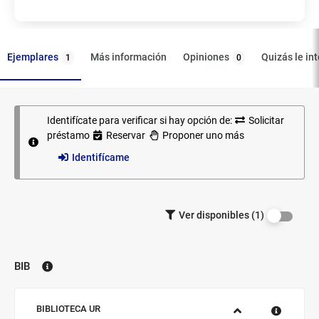
Ejemplares
Opiniones
Más información
Quizás le in
1
0
Identifícate para verificar si hay opción de:
Solicitar
Ejemplares
préstamo
Reservar
Proponer uno más
Identifícame
Filtrar los
Ver disponibles (1)
ejemplares
por
disponibilidad.
BIB
Biblioteca:
Sucursal:
BIBLIOTECA UR