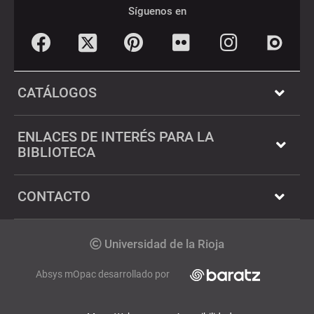
de
sociales
Síguenos en
página
Facebook
Pinterest
Flickr
Instagram
Twitter
Dialnet
CATÁLOGOS
ENLACES DE INTERÉS PARA LA
BIBLIOTECA
CONTACTO
Copyright
Universidad de la Rioja
Absys mOpac desarrollado por