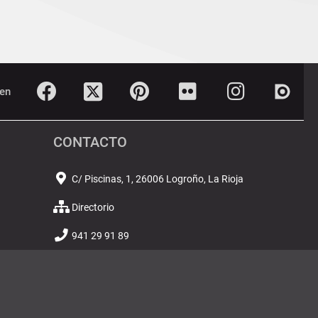
Twitter
Dialn
Facebook
Pinterest
Flickr
Instagram
en
CONTACTO
C/ Piscinas, 1, 26006 Logroño, La Rioja
Directorio
941 29 91 89