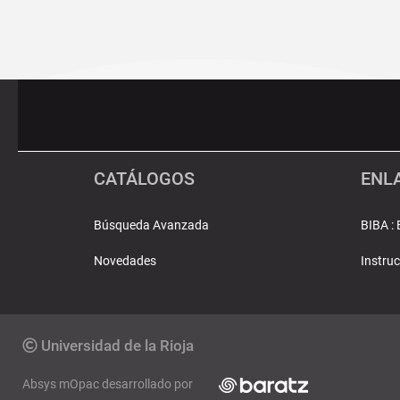
Pié
Redes
de
sociales
página
CATÁLOGOS
ENLA
Búsqueda Avanzada
BIBA : 
Novedades
Instruc
Copyrigth
Universidad de la Rioja
Absys mOpac desarrollado por